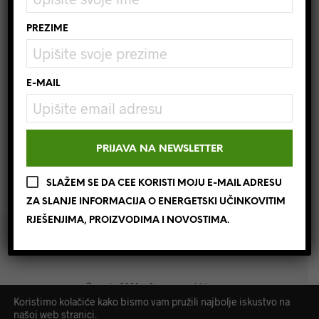
uređaji imaju
tvorničko jamstvo od tri godine
.
PREZIME
FILTRIRAJ
E-MAIL
Nisu pronađeni proizvodi
koji odgovaraju vašem odabiru.
SLAŽEM SE DA CEE KORISTI MOJU E-MAIL ADRESU
ZA SLANJE INFORMACIJA O ENERGETSKI UČINKOVITIM
RJEŠENJIMA, PROIZVODIMA I NOVOSTIMA.
©
cee.hr
2020. - Sva prava pridržana.
Koristimo kolačiće kako bismo vam pružili najbolje iskustvo na
našoj web stranici.
CEE d.o.o. | OIB: 89989374147 | IBAN: HR2641240031133001583 |