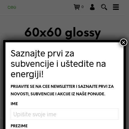
0
60x60 glossy
×
Saznajte prvi za
subvencije i uštedite na
FILTRIRAJ
energiji!
Nisu pronađeni proizvodi
PRIJAVITE SE NA CEE NEWSLETTER I SAZNAJTE PRVI ZA
koji odgovaraju vašem odabiru.
NOVOSTI, SUBVENCIJE I AKCIJE IZ NAŠE PONUDE.
IME
PREZIME