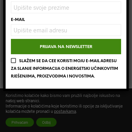
©
cee.hr
2020. - Sva prava pridržana.
E-MAIL
CEE d.o.o. | OIB: 89989374147 | IBAN: HR2641240031133001583 |
Temeljni kapital 2.550.000,00 kn
Izjava o privatnosti
|
Uvjeti poslovanja
.
SLAŽEM SE DA CEE KORISTI MOJU E-MAIL ADRESU
ZA SLANJE INFORMACIJA O ENERGETSKI UČINKOVITIM
RJEŠENJIMA, PROIZVODIMA I NOVOSTIMA.
Koristimo kolačiće kako bismo vam pružili najbolje iskustvo na
našoj web stranici.
Informacije o kolačićima koje koristimo ili opcije za isključivanje
kolačića možete pronaći u
postavkama
.
Prihvaćam
Odbij