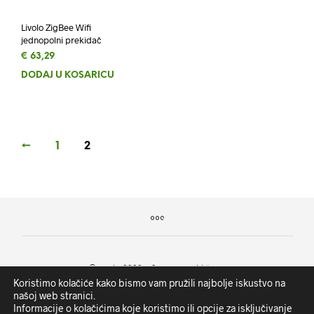
Livolo ZigBee Wifi
jednopolni prekidač
€
63,29
DODAJ U KOŠARICU
←
1
2
©
cee.hr
2020. - Sva prava pridržana.
Koristimo kolačiće kako bismo vam pružili najbolje iskustvo na
našoj web stranici.
CEE d.o.o. | OIB: 89989374147 | IBAN: HR2641240031133001583 |
Informacije o kolačićima koje koristimo ili opcije za isključivanje
Temeljni kapital 2.550.000,00 kn