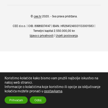
©
cee.hr
2020. - Sva prava pridržana.
CEE d.o.o. | OIB: 89989374147 | IBAN: HR2641240031133001583 |
Temeljni kapital 2.550.000,00 kn
Izjava o privatnosti
|
Uvjeti poslovanja
.
Koristimo kolačiće kako bismo vam pružili najbolje iskustvo na
našoj web stranici.
Informacije o kolačićima koje koristimo ili opcije za isključivanje
kolačića možete pronaći u
postavkama
.
Prihvaćam
Odbij