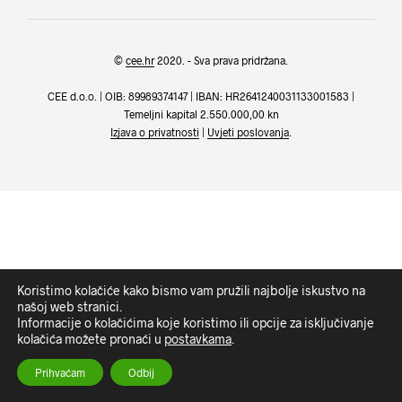
©
cee.hr
2020. - Sva prava pridržana.
CEE d.o.o. | OIB: 89989374147 | IBAN: HR2641240031133001583 |
Temeljni kapital 2.550.000,00 kn
Izjava o privatnosti
|
Uvjeti poslovanja
.
Koristimo kolačiće kako bismo vam pružili najbolje iskustvo na
našoj web stranici.
Informacije o kolačićima koje koristimo ili opcije za isključivanje
kolačića možete pronaći u
postavkama
.
Prihvaćam
Odbij