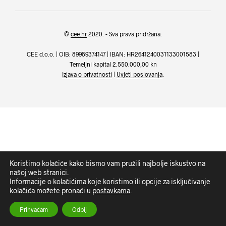
©
cee.hr
2020. - Sva prava pridržana.
CEE d.o.o. | OIB: 89989374147 | IBAN: HR2641240031133001583 |
Temeljni kapital 2.550.000,00 kn
Izjava o privatnosti
|
Uvjeti poslovanja
.
Koristimo kolačiće kako bismo vam pružili najbolje iskustvo na
našoj web stranici.
Informacije o kolačićima koje koristimo ili opcije za isključivanje
kolačića možete pronaći u
postavkama
.
Prihvaćam
Odbij