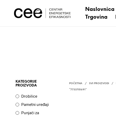
Naslovnica
Trgovina
KATEGORIJE
POČETNA
/
SVI PROIZVODI
/
PROIZVODA
“7733701691”
Drobilice
Pametni uređaji
Punjači za