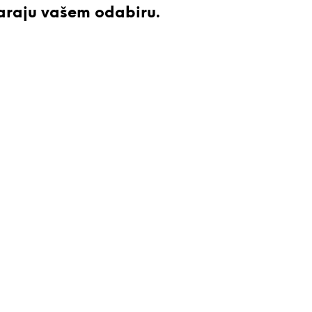
araju vašem odabiru.
I
Z
V
O
D
A
U
K
O
Š
A
R
I
C
I
.