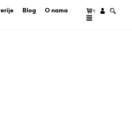
erije
Blog
O nama
0
N
E
M
A
P
R
O