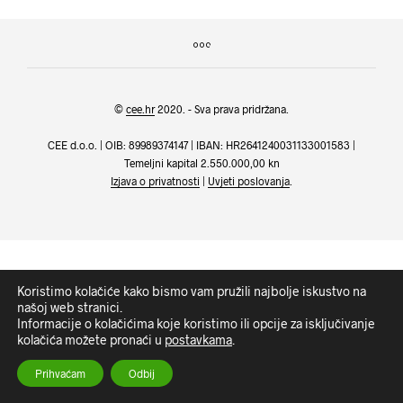
©
cee.hr
2020. - Sva prava pridržana.
CEE d.o.o. | OIB: 89989374147 | IBAN: HR2641240031133001583 |
Temeljni kapital 2.550.000,00 kn
Izjava o privatnosti
|
Uvjeti poslovanja
.
Koristimo kolačiće kako bismo vam pružili najbolje iskustvo na
našoj web stranici.
Informacije o kolačićima koje koristimo ili opcije za isključivanje
kolačića možete pronaći u
postavkama
.
Prihvaćam
Odbij