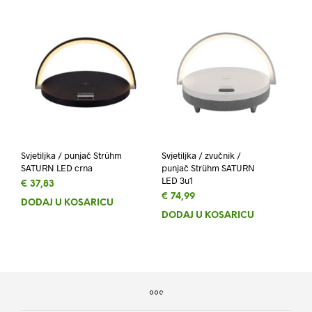
Svjetiljka / punjač Strühm
Svjetiljka / zvučnik /
SATURN LED crna
punjač Strühm SATURN
LED 3u1
€
37,83
€
74,99
DODAJ U KOŠARICU
DODAJ U KOŠARICU