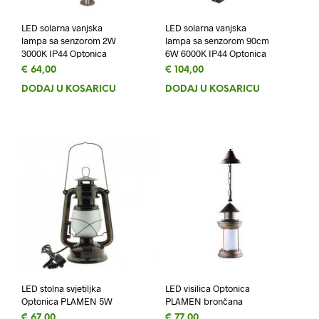
LED solarna vanjska
LED solarna vanjska
lampa sa senzorom 2W
lampa sa senzorom 90cm
3000K IP44 Optonica
6W 6000K IP44 Optonica
€
64,00
€
104,00
DODAJ U KOŠARICU
DODAJ U KOŠARICU
LED stolna svjetiljka
LED visilica Optonica
Optonica PLAMEN 5W
PLAMEN brončana
€
67,00
€
77,00