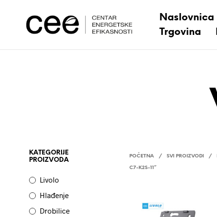
Naslovnica
Trgovina
KATEGORIJE
POČETNA
/
SVI PROIZVODI
/
PROIZVODA
C7-K2S-11”
Livolo
Hlađenje
Drobilice