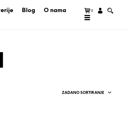
erije
Blog
O nama
0
1
ZADANO SORTIRANJE
N
E
M
A
P
R
O