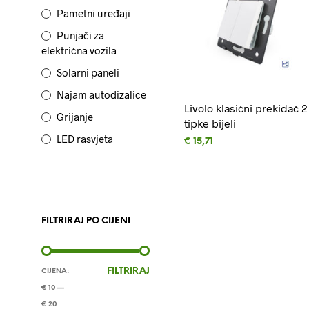
Pametni uređaji
Punjači za
električna vozila
Solarni paneli
Najam autodizalice
Livolo klasični prekidač 2
Grijanje
tipke bijeli
LED rasvjeta
€
15,71
DODAJ U KOŠARICU
FILTRIRAJ PO CIJENI
MIN
MAKS
FILTRIRAJ
CIJENA:
CIJENA
CIJENA
€ 10
—
€ 20