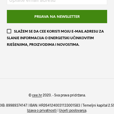
SLAŽEM SE DA CEE KORISTI MOJU E-MAIL ADRESU ZA
SLANJE INFORMACIJA O ENERGETSKI UČINKOVITIM
RJEŠENJIMA, PROIZVODIMA I NOVOSTIMA.
©
cee.hr
2020. - Sva prava pridržana.
| OIB: 89989374147 | IBAN: HR2641240031133001583 | Temeljni kapital 2.5
Izjava o privatnosti
|
Uvjeti poslovanja
.