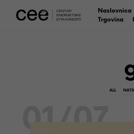
Naslovnica
Trgovina
ALL
NATJ
01/07
NATJEČAJI