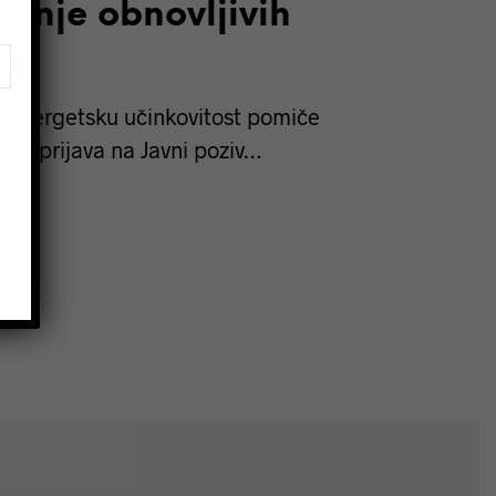
tenje obnovljivih
je
 i energetsku učinkovitost pomiče
ja prijava na Javni poziv…