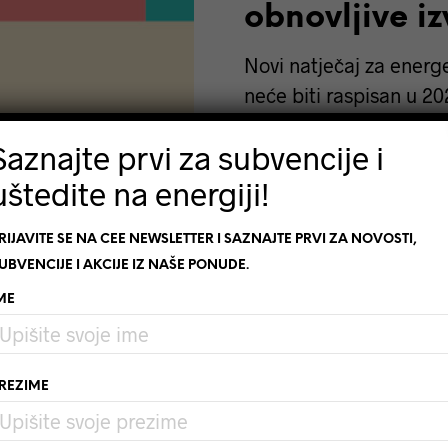
obnovljive i
Novi natječaj za energ
neće biti raspisan u 20
Saznajte prvi za subvencije i
PROČITAJ OPŠIRNIJE
uštedite na energiji!
RIJAVITE SE NA CEE NEWSLETTER I SAZNAJTE PRVI ZA NOVOSTI,
UBVENCIJE I AKCIJE IZ NAŠE PONUDE.
ME
REZIME
[SUBVENCIJE]