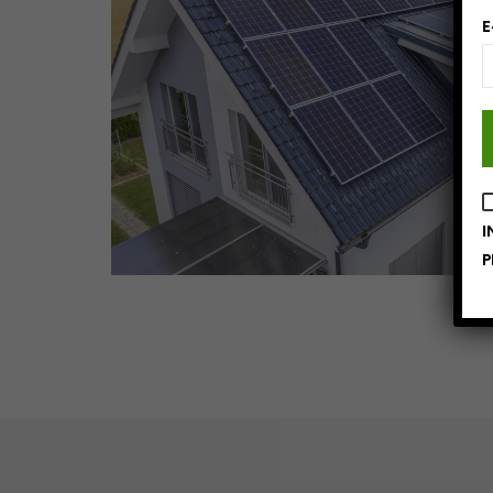
E
I
P