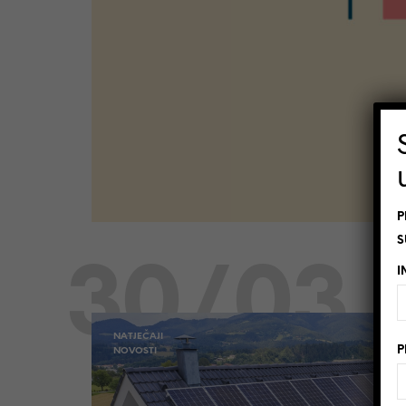
P
S
30/03
I
NATJEČAJI
P
NOVOSTI