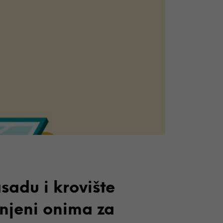
I
Z
V
O
D
A
U
K
O
Š
A
R
I
C
I
.
asadu i krovište
enjeni onima za