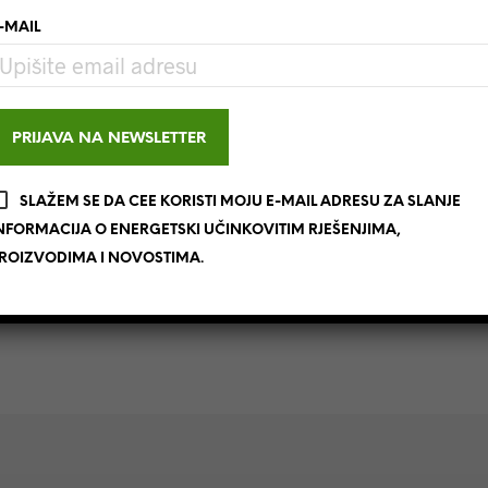
kuna za koriš
-MAIL
izvora energi
Fond za zaštitu okoliša
datum početka zapriman
PROČITAJ OPŠIRNIJE
SLAŽEM SE DA CEE KORISTI MOJU E-MAIL ADRESU ZA SLANJE
NFORMACIJA O ENERGETSKI UČINKOVITIM RJEŠENJIMA,
ROIZVODIMA I NOVOSTIMA.