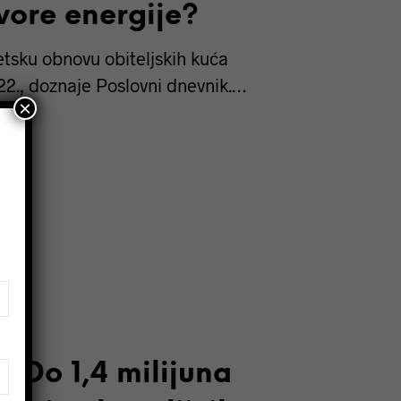
zvore energije?
etsku obnovu obiteljskih kuća
22., doznaje Poslovni dnevnik.…
×
 Do 1,4 milijuna