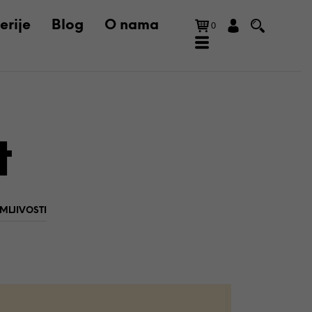
erije
Blog
O nama
0
t
MLJIVOSTI
N
E
M
A
P
R
O