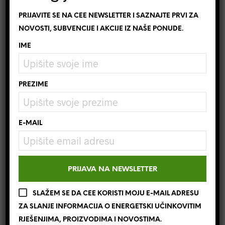
PRIJAVITE SE NA CEE NEWSLETTER I SAZNAJTE PRVI ZA
NOVOSTI, SUBVENCIJE I AKCIJE IZ NAŠE PONUDE.
IME
PREZIME
Norveški radijatori – suvremeni
E-MAIL
dizajn i troškovno učinkovito
grijanje poboljšat će Vašu
unutarnju klimu
Iskoristivost norveških radijatora BEHA jest 100-postotna.
SLAŽEM SE DA CEE KORISTI MOJU E-MAIL ADRESU
Sva se električna energija pretvara u grijaču energiju i…
ZA SLANJE INFORMACIJA O ENERGETSKI UČINKOVITIM
RJEŠENJIMA, PROIZVODIMA I NOVOSTIMA.
PROČITAJ OPŠIRNIJE