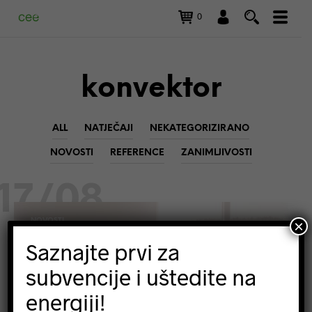
0
konvektor
ALL
NATJEČAJI
NEKATEGORIZIRANO
NOVOSTI
REFERENCE
ZANIMLJIVOSTI
17/08
NOVOSTI
×
ZANIMLJIVOSTI
Saznajte prvi za
subvencije i uštedite na
energiji!