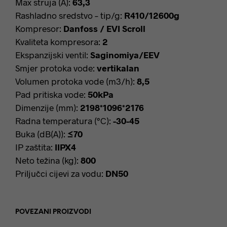
Max struja (A):
63,3
Rashladno sredstvo – tip/g:
R410/12600g
Kompresor:
Danfoss / EVI Scroll
Kvaliteta kompresora:
2
Ekspanzijski ventil:
Saginomiya/EEV
Smjer protoka vode:
vertikalan
Volumen protoka vode (m3/h):
8,5
Pad pritiska vode:
50kPa
Dimenzije (mm):
2198*1096*2176
Radna temperatura (°C):
-30-45
Buka (dB(A)):
≤70
IP zaštita:
IIPX4
Neto težina (kg):
800
Priljučci cijevi za vodu:
DN50
POVEZANI PROIZVODI