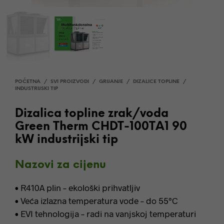
POČETNA
/
SVI PROIZVODI
/
GRIJANJE
/
DIZALICE TOPLINE
/
INDUSTRIJSKI TIP
Dizalica topline zrak/voda
Green Therm CHDT-100TA1 90
kW industrijski tip
Nazovi za cijenu
• R410A plin – ekološki prihvatljiv
• Veća izlazna temperatura vode – do 55°C
• EVI tehnologija – radi na vanjskoj temperaturi