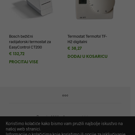
Bosch bežični
Termostat Termofol TF-
radijatorski termostat za
H2 digitalni
EasyControl CT200
€
38,27
€
132,72
DODAJ U KOŠARICU
PROČITAJ VIŠE
©
cee.hr
2020. - Sva prava pridržana.
Koristimo kolačiće kako bismo vam pružili najbolje iskustvo na
našoj web stranici.
CEE d.o.o. | OIB: 89989374147 | IBAN: HR2641240031133001583 |
Informacije o kolačićima koje koristimo ili opcije za isključivanje