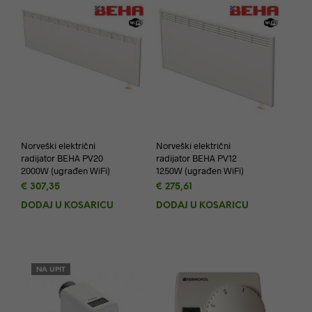
Norveški električni
Norveški električni
radijator BEHA PV20
radijator BEHA PV12
2000W (ugrađen WiFi)
1250W (ugrađen WiFi)
€
307,35
€
275,61
DODAJ U KOŠARICU
DODAJ U KOŠARICU
NA UPIT