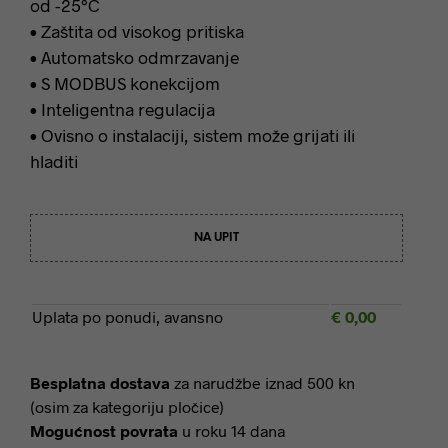
od -25°C
• Zaštita od visokog pritiska
• Automatsko odmrzavanje
• S MODBUS konekcijom
• Inteligentna regulacija
• Ovisno o instalaciji, sistem može grijati ili
hladiti
NA UPIT
Uplata po ponudi, avansno
€
0,00
Besplatna dostava
za narudžbe iznad 500 kn
(osim za kategoriju pločice)
Mogućnost povrata
u roku 14 dana