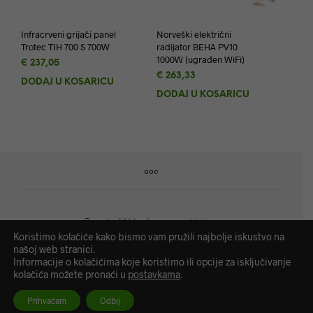
Infracrveni grijači panel
Norveški električni
Trotec TIH 700 S 700W
radijator BEHA PV10
1000W (ugrađen WiFi)
€
237,05
€
263,33
DODAJ U KOŠARICU
DODAJ U KOŠARICU
©
cee.hr
2020. - Sva prava pridržana.
Koristimo kolačiće kako bismo vam pružili najbolje iskustvo na
našoj web stranici.
CEE d.o.o. | OIB: 89989374147 | IBAN: HR2641240031133001583 |
Informacije o kolačićima koje koristimo ili opcije za isključivanje
Temeljni kapital 2.550.000,00 kn
kolačića možete pronaći u
postavkama
.
Izjava o privatnosti
|
Uvjeti poslovanja
.
Prihvaćam
Odbij