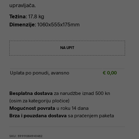
upravljača.
Težina
: 17.8 kg
Dimenzije
: 1060x555x175mm
NA UPIT
Uplata po ponudi, avansno
€
0,00
Besplatna dostava
za narudžbe iznad 500 kn
(osim za kategoriju pločice)
Mogućnost povrata
u roku 14 dana
Brza i pouzdana dostava
sa praćenjem paketa
SKU:
5999084941482