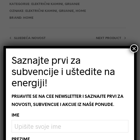
KATEGORIJE:
ELEKTRIČNI KAMINI
,
GRIJANJE
OZNAKE:
ELEKTRIČNI KAMINI
,
GRIJANJE
,
HOME
BRAND:
HOME
SLIJEDEĆA NOVOST
NEXT PRODUCT
×
Saznajte prvi za
subvencije i uštedite na
OPIS
DODATNE INFORMACIJE
energiji!
RECENZIJE (0)
PRIJAVITE SE NA CEE NEWSLETTER I SAZNAJTE PRVI ZA
Specifikacije
NOVOSTI, SUBVENCIJE I AKCIJE IZ NAŠE PONUDE.
Električni kamin je odličan izvor primarnog
IME
grijanja domova. Smanjuje pritisak početkom
sezone grijanja, kada još nije toliko hladno i uz
PREZIME