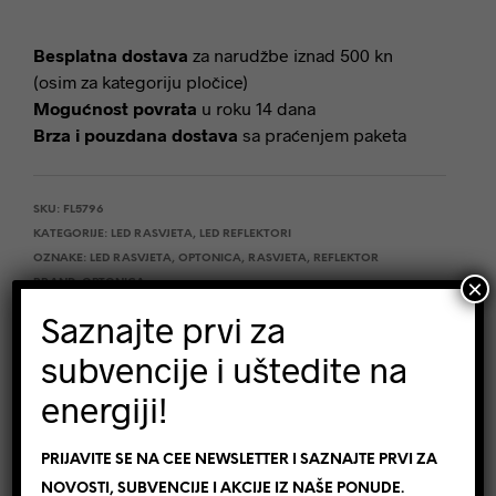
Besplatna dostava
za narudžbe iznad 500 kn
(osim za kategoriju pločice)
Mogućnost povrata
u roku 14 dana
Brza i pouzdana dostava
sa praćenjem paketa
SKU:
FL5796
KATEGORIJE:
LED RASVJETA
,
LED REFLEKTORI
OZNAKE:
LED RASVJETA
,
OPTONICA
,
RASVJETA
,
REFLEKTOR
×
BRAND:
OPTONICA
Saznajte prvi za
subvencije i uštedite na
SLIJEDEĆA NOVOST
NEXT PRODUCT
energiji!
OPIS
PRIJAVITE SE NA CEE NEWSLETTER I SAZNAJTE PRVI ZA
NOVOSTI, SUBVENCIJE I AKCIJE IZ NAŠE PONUDE.
DODATNE INFORMACIJE