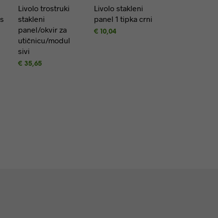
Livolo trostruki
Livolo stakleni
 s
stakleni
panel 1 tipka crni
panel/okvir za
€
10,04
utičnicu/modul
DODAJ U
sivi
KOŠARICU
€
35,65
DODAJ U
KOŠARICU