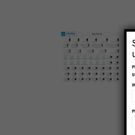
P
S
I
P