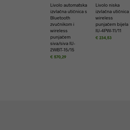
Livolo automatska
Livolo niska
izvlačna utičnica s
izvlačna utičnica
Bluetooth
wireless
zvučnikom i
punjačem bijela
wireless
IU-4PW-11/11
punjačem
€
234,53
siva/siva IU-
DODAJ U
2WBT-15/15
KOŠARICU
€
570,29
DODAJ U
KOŠARICU