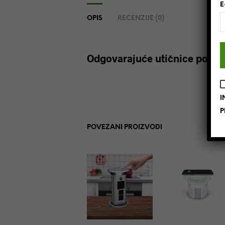
E
OPIS
RECENZIJE (0)
Odgovarajuće utičnice potraž
I
P
POVEZANI PROIZVODI