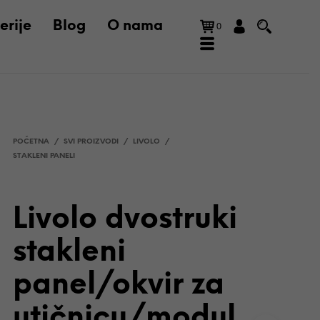
erije
Blog
O nama
0
POČETNA
/
SVI PROIZVODI
/
LIVOLO
/
STAKLENI PANELI
Livolo dvostruki
N
stakleni
E
M
panel/okvir za
A
P
R
utičnicu/modul
O