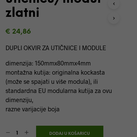
I
zlatni
Z
V
O
D
€
24,86
A
U
DUPLI OKVIR ZA UTIČNICE I MODULE
K
O
Š
dimenzija: 150mmx80mmx4mm
A
R
montažna kutija: originalna kockasta
I
(može se spajati u više modula), ili
C
I
standardna EU modularna kutija za ovu
.
dimenziju,
razne varijacije boja
DODAJ U KOŠARICU