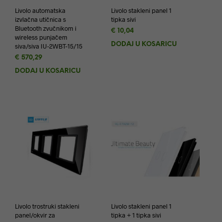
Livolo automatska
Livolo stakleni panel 1
izvlačna utičnica s
tipka sivi
Bluetooth zvučnikom i
€
10,04
wireless punjačem
DODAJ U KOŠARICU
siva/siva IU-2WBT-15/15
€
570,29
DODAJ U KOŠARICU
Livolo trostruki stakleni
Livolo stakleni panel 1
panel/okvir za
tipka + 1 tipka sivi