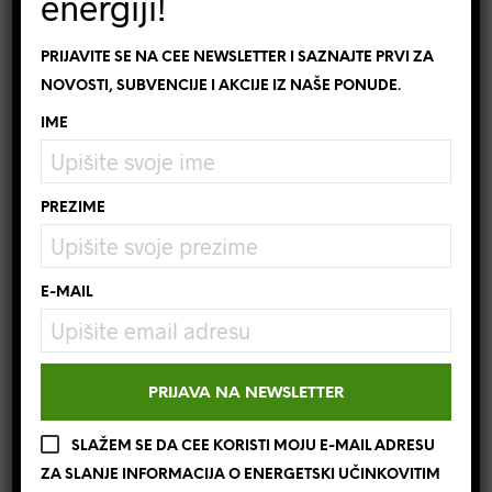
energiji!
Uplata po ponudi, avansno
€
10,04
PRIJAVITE SE NA CEE NEWSLETTER I SAZNAJTE PRVI ZA
NOVOSTI, SUBVENCIJE I AKCIJE IZ NAŠE PONUDE.
Besplatna dostava
za narudžbe iznad 500 kn
IME
(osim za kategoriju pločice)
Mogućnost povrata
u roku 14 dana
Brza i pouzdana dostava
sa praćenjem paketa
PREZIME
SKU:
BB-C7-C1-12
KATEGORIJE:
LIVOLO
,
STAKLENI PANELI
E-MAIL
OZNAKA:
1 TIPKA
,
BB-C7-C1-12
,
ELEKTROMATERIJAL
,
LIVOLO
,
PANEL ZA
PREKIDAČ
,
STAKLENI PANEL
BRAND:
LIVOLO
SLIJEDEĆA NOVOST
NEXT PRODUCT
SLAŽEM SE DA CEE KORISTI MOJU E-MAIL ADRESU
ZA SLANJE INFORMACIJA O ENERGETSKI UČINKOVITIM