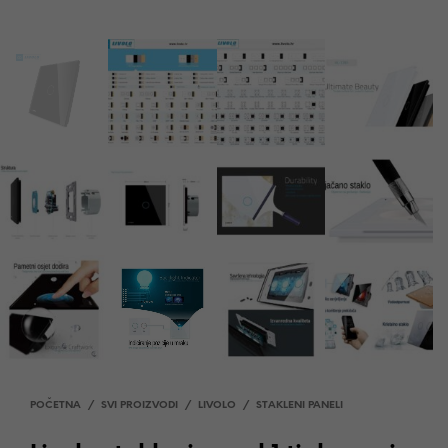
POČETNA
/
SVI PROIZVODI
/
LIVOLO
/
STAKLENI PANELI