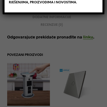
RJEŠENJIMA, PROIZVODIMA I NOVOSTIMA.
OPIS
DODATNE INFORMACIJE
RECENZIJE (0)
Odgovarajuće prekidače pronađite na
linku
.
POVEZANI PROIZVODI