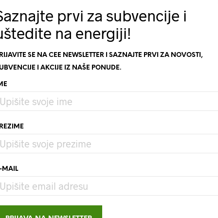
Saznajte prvi za subvencije i
uštedite na energiji!
RIJAVITE SE NA CEE NEWSLETTER I SAZNAJTE PRVI ZA NOVOSTI,
UBVENCIJE I AKCIJE IZ NAŠE PONUDE.
ME
REZIME
ENZIJE (0)
-MAIL
nađite na
linku
.