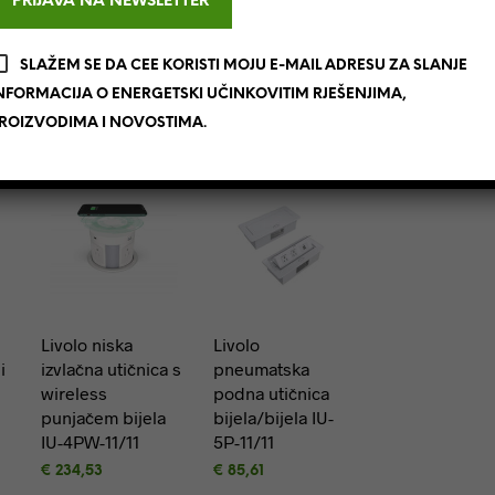
SLAŽEM SE DA CEE KORISTI MOJU E-MAIL ADRESU ZA SLANJE
NFORMACIJA O ENERGETSKI UČINKOVITIM RJEŠENJIMA,
ROIZVODIMA I NOVOSTIMA.
Livolo niska
Livolo
i
izvlačna utičnica s
pneumatska
wireless
podna utičnica
punjačem bijela
bijela/bijela IU-
IU-4PW-11/11
5P-11/11
€
234,53
€
85,61