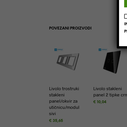
I
POVEZANI PROIZVODI
P
Livolo trostruki
Livolo stakleni
stakleni
panel 2 tipke crn
panel/okvir za
€
10,04
utičnicu/modul
DODAJ U
sivi
KOŠARICU
€
35,65