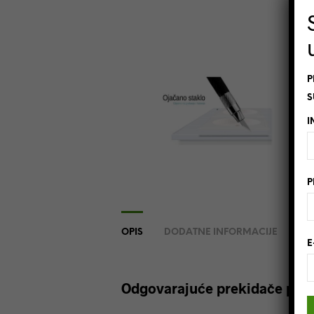
P
S
I
P
OPIS
DODATNE INFORMACIJE
REC
E
Odgovarajuće prekidače pro