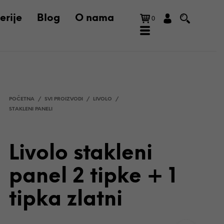
erije
Blog
O nama
0
POČETNA
/
SVI PROIZVODI
/
LIVOLO
/
STAKLENI PANELI
Livolo stakleni
N
panel 2 tipke + 1
E
M
tipka zlatni
A
P
R
O