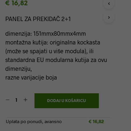
€
16,82
I
Z
V
PANEL ZA PREKIDAČ 2+1
O
D
dimenzija: 151mmx80mmx4mm
A
U
montažna kutija: originalna kockasta
K
(može se spajati u više modula), ili
O
Š
standardna EU modularna kutija za ovu
A
R
dimenziju,
I
razne varijacije boja
C
I
.
DODAJ U KOŠARICU
Uplata po ponudi, avansno
€
16,82