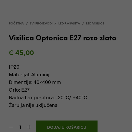
POČETNA
/
SVI PROIZVODI
/
LED RASVJETA
/
LED VISILICE
Visilica Optonica E27 rozo zlato
€
45,00
IP20
Materijal: Aluminij
Dimenzije: 40×400 mm
Grlo: E27
Radna temperatura: -20°C/ +40°C
Žarulja nije uključena.
DODAJ U KOŠARICU