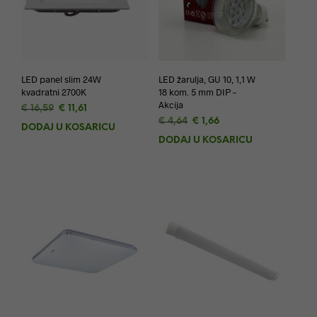
LED panel slim 24W
LED žarulja, GU 10, 1,1 W
kvadratni 2700K
18 kom. 5 mm DIP –
Akcija
Izvorna
Trenutna
€
16,59
€
11,61
Izvorna
Trenutna
cijena
cijena
€
4,64
€
1,66
DODAJ U KOŠARICU
cijena
cijena
bila
je:
DODAJ U KOŠARICU
bila
je:
je:
€ 11,61.
je:
€ 1,66.
€ 16,59.
€ 4,64.