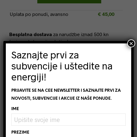
Uplata po ponudi, avansno
€
45,00
Besplatna dostava
za narudžbe iznad 500 kn
(osim za kategoriju pločice)
×
Mogućnost povrata
u roku 14 dana
Saznajte prvi za
Brza i pouzdana dostava
sa praćenjem paketa
subvencije i uštedite na
energiji!
SKU:
OT9087
KATEGORIJE:
LED RASVJETA
,
LED VISILICE
OZNAKA:
E27
,
LED RASVJETA
,
LED VISILICA
,
LUSTER
,
OPTONICA
,
PRIJAVITE SE NA CEE NEWSLETTER I SAZNAJTE PRVI ZA
RASVJETA
,
VISILICA
NOVOSTI, SUBVENCIJE I AKCIJE IZ NAŠE PONUDE.
BRAND:
OPTONICA
IME
SLIJEDEĆA NOVOST
NEXT PRODUCT
PREZIME