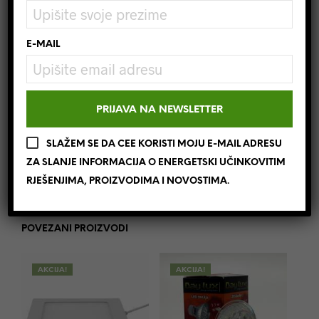
RECENZIJE (0)
E-MAIL
Recenzije
Još nema recenzija.
SLAŽEM SE DA CEE KORISTI MOJU E-MAIL ADRESU
Samo logirani kupci koji su kupili ovaj proizvod
ZA SLANJE INFORMACIJA O ENERGETSKI UČINKOVITIM
mogu napisati recenziju.
RJEŠENJIMA, PROIZVODIMA I NOVOSTIMA.
POVEZANI PROIZVODI
AKCIJA!
AKCIJA!