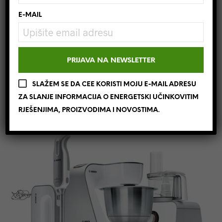
E-MAIL
Ujutro se razbudite uz
svježe pripremljenu
kavu
iz Boschovog aparata
, ispecite dvopek u
kvalitetnom i estetski privlačnom
tosteru
. Uz
SLAŽEM SE DA CEE KORISTI MOJU E-MAIL ADRESU
pomoć
sokovnika
ili
blendera
dan možete
ZA SLANJE INFORMACIJA O ENERGETSKI UČINKOVITIM
zasladiti domaćim shakeom od vanilije ili zdravim
RJEŠENJIMA, PROIZVODIMA I NOVOSTIMA.
svježe iscijeđenim sokom.