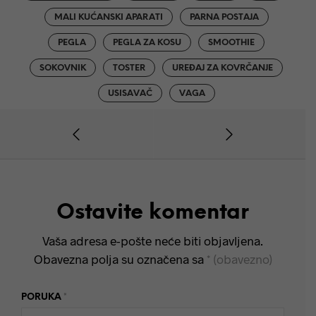
MALI KUĆANSKI APARATI
PARNA POSTAJA
PEGLA
PEGLA ZA KOSU
SMOOTHIE
SOKOVNIK
TOSTER
UREĐAJ ZA KOVRČANJE
USISAVAČ
VAGA
Ostavite komentar
Vaša adresa e-pošte neće biti objavljena.
Obavezna polja su označena sa
* (obavezno)
PORUKA
*