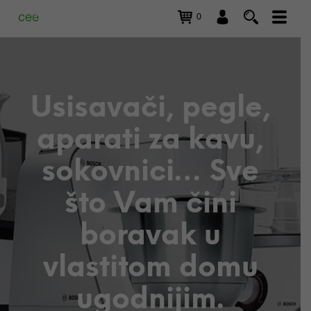
0
Usisavači, pegle,
aparati za kavu,
sokovnici… Sve
što Vam čini
boravak u
vlastitom domu
ugodnijim.