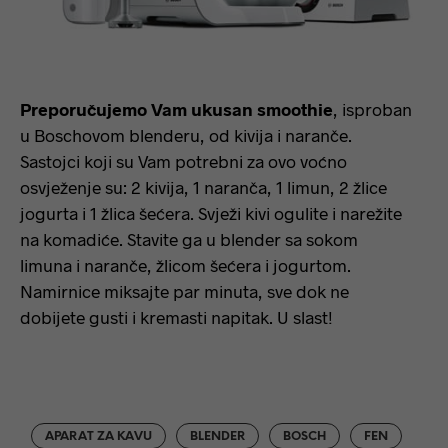
Preporučujemo Vam ukusan smoothie
, isproban
u Boschovom blenderu, od kivija i naranče.
Sastojci koji su Vam potrebni za ovo voćno
osvježenje su: 2 kivija, 1 naranča, 1 limun, 2 žlice
jogurta i 1 žlica šećera. Svježi kivi ogulite i narežite
na komadiće. Stavite ga u blender sa sokom
limuna i naranče, žlicom šećera i jogurtom.
Namirnice miksajte par minuta, sve dok ne
dobijete gusti i kremasti napitak. U slast!
APARAT ZA KAVU
BLENDER
BOSCH
FEN