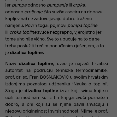
jer
pumpa,
odnosno
pumpanje
ili
crpka,
odnosno
crpljenje (
što suviše asocira na dobavu
kapljevina) ne zadovoljavaju dobro traženu
namjenu. Povrh toga, pojmovi
pumpa topline
ili
crpka topline
zvuče nezgrapno, vjerojatno jer
tome uho nije vično. Sve to upućuje na to da se
treba poslužiti trećim ponuđenim rješenjem, a to
je
dizalica topline.
Naziv
dizalica topline
,
uveo je najveći hrvatski
autoritet na području tehničke termodinamike,
prof. dr. sc. Fran BOŠNJAKOVIĆ u svojim hrvatskim
izdanjima poznatog udžbenika ‘Nauka o toplini’.
Stoga je
dizalica topline
izraz koji svima koji su
učili termodinamiku iz tih knjiga zvuči poznato i
dobro, a oni koji su se njime bavili shvaćaju i
njegovu originalnost i svrsishodnost. Njime je prof.