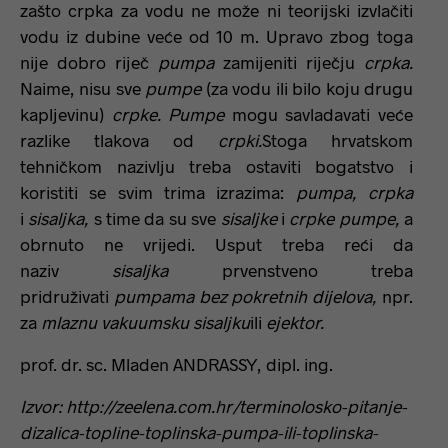
zašto crpka za vodu ne može ni teorijski izvlačiti
vodu iz dubine veće od 10 m. Upravo zbog toga
nije dobro riječ
pumpa
zamijeniti riječju
crpka.
Naime, nisu sve
pumpe
(za vodu ili bilo koju drugu
kapljevinu)
crpke. Pumpe
mogu savladavati veće
razlike tlakova od
crpki.
Stoga hrvatskom
tehničkom nazivlju treba ostaviti bogatstvo i
koristiti se svim trima izrazima:
pumpa, crpka
i
sisaljka,
s time da su sve
sisaljke
i
crpke pumpe,
a
obrnuto ne vrijedi. Usput treba reći da
naziv
sisaljka
prvenstveno treba
pridruživati
pumpama bez pokretnih dijelova,
npr.
za
mlaznu vakuumsku sisaljku
ili
ejektor.
prof. dr. sc. Mladen ANDRASSY, dipl. ing.
Izvor: http://zeelena.com.hr/terminolosko-pitanje-
dizalica-topline-toplinska-pumpa-ili-toplinska-