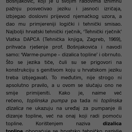
Bošnjaković, koji je u svojim radovima iznimnu
pažnju posvećivao jeziku i jasnoći izričaja,
izbjegao doslovni prijevod njemačkog uzora, a
dao mu primjereniji logički i tehnički smisao.
Najbolji hrvatski tehnički rječnik, ‘Tehnički rječnik’
Vlatka DAPCA (Tehnička knjiga, Zagreb, 1969),
prihvaća rješenje prof. Bošnjakovića i navodi
samo: ‘Warme-pumpe – dizalica topline’ i obrnuto.
Što se jezika tiče, čuli su se prigovori na
konstrukciju s genitivom koju u hrvatskom jeziku
treba izbjegavati. To međutim, nije strogo ni
apsolutno pravilo, a u ovom se slučaju ono ne
smije primijeniti. Kako je, naime već
rečeno,
toplinska pumpa
pa tada ni
toplinska
dizalica
ne ukazuju na uređaj za pumpanje ili
dizanje topline, već na onaj koji radi pomoću
topline. Korištenjem naziva
dizalica
topline
obogaćuje se hrvatsko tehničko nazivlje