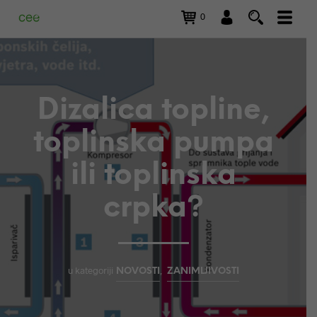
0
Dizalica topline,
toplinska pumpa
ili toplinska
crpka?
u kategoriji
,
NOVOSTI
ZANIMLJIVOSTI