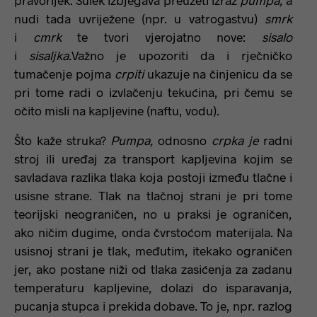
nudi tada uvriježene (npr. u vatrogastvu)
smrk
i
cmrk
te tvori vjerojatno nove:
sisalo
i
sisaljka.
Važno je upozoriti da i rječničko
tumačenje pojma
crpiti
ukazuje na činjenicu da se
pri tome radi o izvlačenju tekućina, pri čemu se
očito misli na kapljevine (naftu, vodu).
Što kaže struka?
Pumpa,
odnosno
crpka je
radni
stroj ili uređaj za transport kapljevina kojim se
savladava razlika tlaka koja postoji između tlačne i
usisne strane. Tlak na tlačnoj strani je pri tome
teorijski neograničen, no u praksi je ograničen,
ako ničim dugime, onda čvrstoćom materijala. Na
usisnoj strani je tlak, međutim, itekako ograničen
jer, ako postane niži od tlaka zasićenja za zadanu
temperaturu kapljevine, dolazi do isparavanja,
pucanja stupca i prekida dobave. To je, npr. razlog