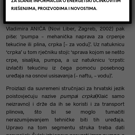
ZA SLANJE INFORMACIJA O ENERGETSKI UČINKOVITIM
stoji: ‘pumpa, njem. (Pumpe) – sisaljka (za
RJEŠENJIMA, PROIZVODIMA I NOVOSTIMA.
izvlačenje vode, za uduhavanje zraka), šmrk,
crpka.’ U ‘Hrvatskom enciklopedijskom rječniku’
Vladimira ANIĆA (Novi Liber, Zagreb, 2002) pak
piše: ‘pumpa – mehanička naprava za crpenje
tekućine ili plina, crpka [~ za vodu]’. Uz natuknicu
‘crpka’ u tom rječniku stoji: ‘sprava kojom se nešto
crpe, sisaljka, pumpa, a uz natuknicu ‘crpsti:
izvlačiti tekućinu iz čega pomoću posebnog
uređaja na osnovi usisavanja (~ naftu, ~ vodu)’.
Proizlazi da suvremeni stručnjaci za hrvatski jezik
poistovjećuju nazive
pumpa
i
crpka
(Klaić samo
neizravno) i drže da ih se koristi i za transport
plinova, što bi se moglo tumačiti
nerazumijevanjem tehničke biti tih uređaja.
Upravo na tom segmentu struka treba dati
pravorijek. Šulek izbjegava preuzeti izraz
pumpa,
a