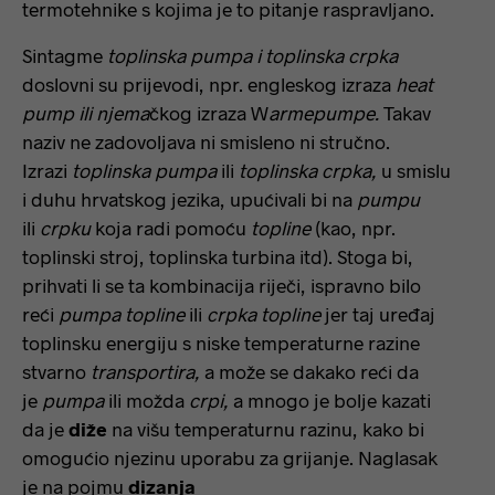
termotehnike s kojima je to pitanje raspravljano.
Sintagme
toplinska pumpa i toplinska crpka
doslovni su prijevodi, npr. engleskog izraza
heat
pump ili njema
čkog izraza W
armepumpe.
Takav
naziv ne zadovoljava ni smisleno ni stručno.
Izrazi
toplinska pumpa
ili
toplinska crpka,
u smislu
i duhu hrvatskog jezika, upućivali bi na
pumpu
ili
crpku
koja radi pomoću
topline
(kao, npr.
toplinski stroj, toplinska turbina itd). Stoga bi,
prihvati li se ta kombinacija riječi, ispravno bilo
reći
pumpa topline
ili
crpka topline
jer taj uređaj
toplinsku energiju s niske temperaturne razine
stvarno
transportira,
a može se dakako reći da
je
pumpa
ili možda
crpi,
a mnogo je bolje kazati
da je
diže
na višu temperaturnu razinu, kako bi
omogućio njezinu uporabu za grijanje. Naglasak
je na pojmu
dizanja